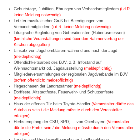
Geburtstage, Jubiläen, Ehrungen von Verbandsmitgliedern
(i.d.R.
keine Meldung notwendig)
Letzter musikalischer Gruß bei Beerdigungen von
Verbandsmitgliedern
(i.d.R. keine Meldung notwendig)
Liturgische Begleitung von Gottesdiensten (Hubertusmessen)
(kirchliche Veranstaltungen sind über den Rahmenvertrag der
Kirchen abgegolten)
Einsatz von Jagdhornbläsern während und nach der Jagd
(meldepflichtig)
Öffentlichkeitsarbeit des BJV, z.B. Infostand auf
Weihnachtsmarkt od. Jagdausstellung
(meldepflichtig)
Mitgliederversammlungen der regionalen Jagdverbände im BJV
(sofern öffentlich: meldepflichtig)
Hegeschauen der Landratsämter
(meldepflichtig)
Dorffeste, Altstadtfeste, Feuerwehr- und Schützenfeste
(meldepflichtig)
Haus der offenen Tür beim Toyota-Händler
(Veranstalter dürfte das
Autohaus sein / die Meldung müsste durch den Veranstalter
erfolgen)
Herbstempfang der CSU, SPD, … von Oberbayern
(Veranstalter
dürfte die Partei sein / die Meldung müsste durch den Veranstalter
erfolgen)
Landes- und Bundeswettbewerbe im Jagdhornblasen